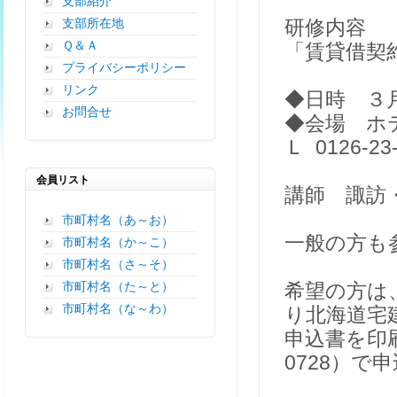
支部紹介
支部所在地
研修内容
Ｑ＆Ａ
「賃貸借契
プライバシーポリシー
リンク
◆日時 ３月
お問合せ
◆会場 ホ
Ｌ 0126-23
会員リスト
講師 諏訪
市町村名（あ～お）
一般の方も
市町村名（か～こ）
市町村名（さ～そ）
市町村名（た～と）
希望の方は、
市町村名（な～わ）
り北海道宅建
申込書を印刷し
0728）で