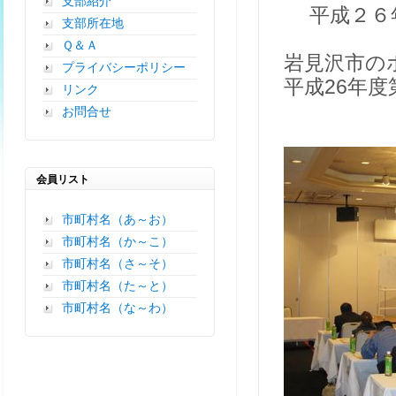
支部紹介
平成２６年
支部所在地
Ｑ＆Ａ
岩見沢市の
プライバシーポリシー
平成26年
リンク
お問合せ
会員リスト
市町村名（あ～お）
市町村名（か～こ）
市町村名（さ～そ）
市町村名（た～と）
市町村名（な～わ）