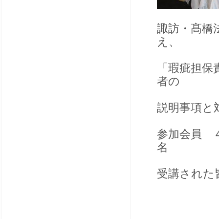
諏訪・髙橋
え、
「瑕疵担保
者の
説明事項と
参加会員 
名
受講された