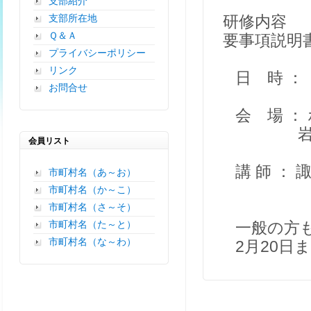
支部紹介
支部所在地
研修内容 
Ｑ＆Ａ
要事項説明
プライバシーポリシー
リンク
日 時 ： 
お問合せ
会 場 ：
岩見沢市４条
会員リスト
講 師 ： 
市町村名（あ～お）
市町村名（か～こ）
市町村名（さ～そ）
市町村名（た～と）
一般の方も
市町村名（な～わ）
2月20日ま