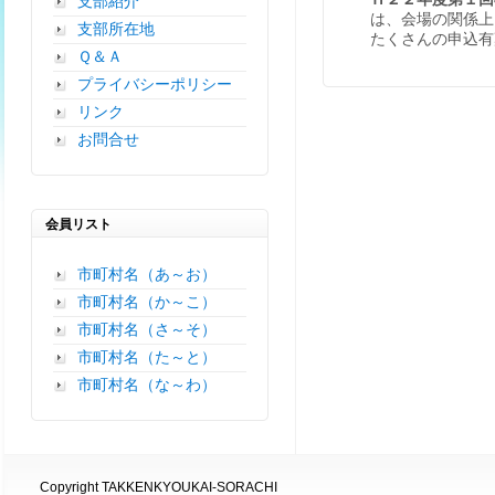
支部紹介
は、会場の関係上
支部所在地
たくさんの申込有
Ｑ＆Ａ
プライバシーポリシー
リンク
お問合せ
会員リスト
市町村名（あ～お）
市町村名（か～こ）
市町村名（さ～そ）
市町村名（た～と）
市町村名（な～わ）
Copyright TAKKENKYOUKAI-SORACHI