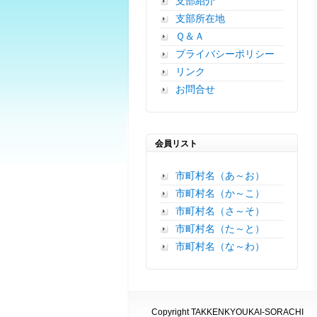
支部紹介
支部所在地
Ｑ＆Ａ
プライバシーポリシー
リンク
お問合せ
会員リスト
市町村名（あ～お）
市町村名（か～こ）
市町村名（さ～そ）
市町村名（た～と）
市町村名（な～わ）
Copyright TAKKENKYOUKAI-SORACHI