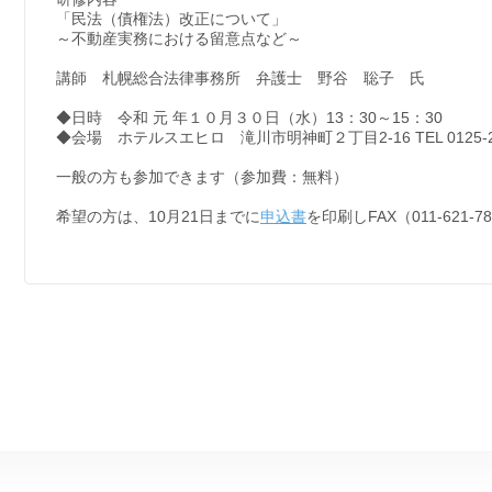
「民法（債権法）改正について」
～不動産実務における留意点など～
講師 札幌総合法律事務所 弁護士 野谷 聡子 氏
◆日時 令和 元 年１０月３０日（水）13：30～15：30
◆会場 ホテルスエヒロ 滝川市明神町２丁目2-16 TEL 0125-22
一般の方も参加できます（参加費：無料）
希望の方は、10月21日までに
申込書
を印刷しFAX（011-621