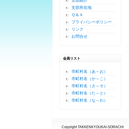
支部紹介
支部所在地
Ｑ＆Ａ
プライバシーポリシー
リンク
お問合せ
会員リスト
市町村名（あ～お）
市町村名（か～こ）
市町村名（さ～そ）
市町村名（た～と）
市町村名（な～わ）
Copyright TAKKENKYOUKAI-SORACHI