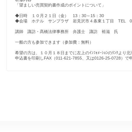
「望ましい売買契約書作成のポイントについて」
◆日時 １０月２１日（金） 13：30～15：30
◆会場 ホテル サンプラザ 岩見沢市４条東１丁目 TEL 0126
講師 諏訪・髙橋法律事務所 弁護士 諏訪 裕滋 氏
一般の方も参加できます（参加費：無料）
希望の方は、１０月１８日までに左上のｲﾝﾌｫﾒｰｼｮﾝのﾘﾝｸより北海
申込書を印刷しFAX（011-621-7855、又は0126-25-0728