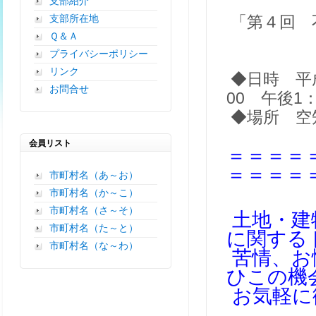
支部紹介
支部所在地
「第４回 
Ｑ＆Ａ
プライバシーポリシー
リンク
◆日時 平成
お問合せ
00 午後1：
◆場所 空
会員リスト
＝＝＝＝
＝＝＝＝
市町村名（あ～お）
市町村名（か～こ）
市町村名（さ～そ）
土地・建
市町村名（た～と）
に関する
市町村名（な～わ）
苦情、お
ひこの機
お気軽に